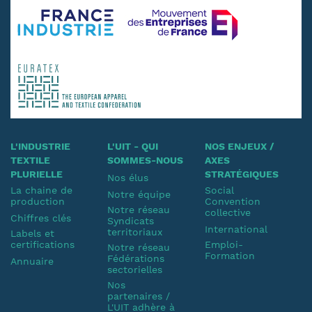
L'INDUSTRIE
L'UIT - QUI
NOS ENJEUX /
TEXTILE
SOMMES-NOUS
AXES
PLURIELLE
STRATÉGIQUES
Nos élus
La chaine de
Social
Notre équipe
production
Convention
Notre réseau
collective
Chiffres clés
Syndicats
International
territoriaux
Labels et
certifications
Emploi-
Notre réseau
Formation
Fédérations
Annuaire
sectorielles
Nos
partenaires /
L'UIT adhère à