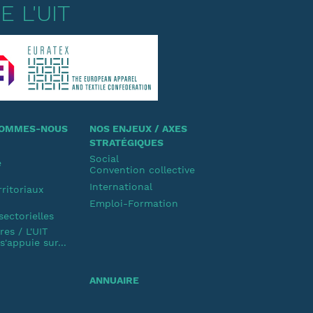
 L'UIT
 SOMMES-NOUS
NOS ENJEUX / AXES
STRATÉGIQUES
Social
e
Convention collective
u
International
rritoriaux
Emploi-Formation
u
sectorielles
es / L'UIT
'appuie sur...
ANNUAIRE