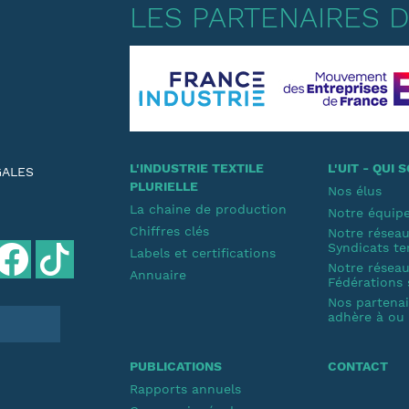
LES PARTENAIRES DE
L'INDUSTRIE TEXTILE
L'UIT - QUI
GALES
PLURIELLE
Nos élus
La chaine de production
Notre équip
Chiffres clés
Notre résea
Syndicats te
Labels et certifications
Notre résea
Annuaire
Fédérations 
Nos partenair
adhère à ou s
PUBLICATIONS
CONTACT
Rapports annuels