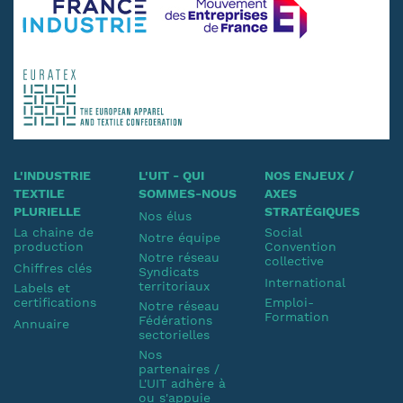
L'INDUSTRIE
L'UIT - QUI
NOS ENJEUX /
TEXTILE
SOMMES-NOUS
AXES
PLURIELLE
STRATÉGIQUES
Nos élus
La chaine de
Social
Notre équipe
production
Convention
Notre réseau
collective
Chiffres clés
Syndicats
International
territoriaux
Labels et
certifications
Emploi-
Notre réseau
Formation
Fédérations
Annuaire
sectorielles
Nos
partenaires /
L'UIT adhère à
ou s'appuie