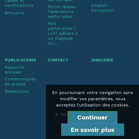
Labels et
certifications
Emploi-
Notre réseau
Formation
Fédérations
Annuaire
sectorielles
Nos
partenaires /
L'UIT adhère à
ou s'appuie
sur...
PUBLICATIONS
CONTACT
ANNUAIRE
Rapports
annuels
Communiqués
de presse
Ressources
En poursuivant votre navigation sans
modifier vos paramètres, vous
acceptez l'utilisation des cookies.
© Taktik 2019
Continuer
En savoir plus