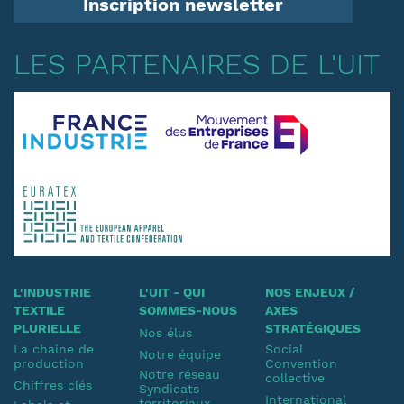
Inscription newsletter
LES PARTENAIRES DE L'UIT
L'INDUSTRIE
L'UIT - QUI
NOS ENJEUX /
TEXTILE
SOMMES-NOUS
AXES
PLURIELLE
STRATÉGIQUES
Nos élus
La chaine de
Social
Notre équipe
production
Convention
Notre réseau
collective
Chiffres clés
Syndicats
International
territoriaux