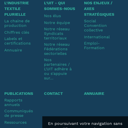
L'INDUSTRIE
L'UIT - QUI
NOS ENJEUX /
TEXTILE
SOMMES-NOUS
AXES
PLURIELLE
STRATÉGIQUES
Nos élus
La chaine de
Social
Notre équipe
production
Convention
Notre réseau
collective
Chiffres clés
Syndicats
International
territoriaux
Labels et
certifications
Emploi-
Notre réseau
Formation
Fédérations
Annuaire
sectorielles
Nos
partenaires /
L'UIT adhère à
ou s'appuie
sur...
PUBLICATIONS
CONTACT
ANNUAIRE
Rapports
annuels
Communiqués
de presse
Ressources
En poursuivant votre navigation sans