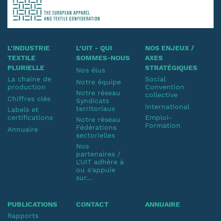
L'INDUSTRIE
L'UIT - QUI
NOS ENJEUX /
TEXTILE
SOMMES-NOUS
AXES
PLURIELLE
STRATÉGIQUES
Nos élus
La chaine de
Social
Notre équipe
production
Convention
Notre réseau
collective
Chiffres clés
Syndicats
International
territoriaux
Labels et
certifications
Emploi-
Notre réseau
Formation
Fédérations
Annuaire
sectorielles
Nos
partenaires /
L'UIT adhère à
ou s'appuie
sur...
PUBLICATIONS
CONTACT
ANNUAIRE
Rapports