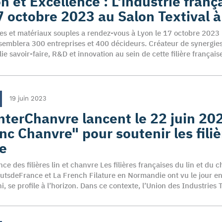
n et Excellence : L'industrie franç
7 octobre 2023 au Salon Textival 
tiles et matériaux souples a rendez-vous à Lyon le 17 octobre 2023 
semblera 300 entreprises et 400 décideurs. Créateur de synergies 
ie savoir-faire, R&D et innovation au sein de cette filière français
19 juin 2023
InterChanvre lancent le 22 juin 20
nc Chanvre" pour soutenir les filièr
e
e des filières lin et chanvre Les filières françaises du lin et du 
autsdeFrance et La French Filature en Normandie ont vu le jour en
i, se profile à l’horizon. Dans ce contexte, l’Union des Industries 