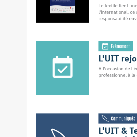
Le textile tient u
l'international, c
responsabilité env
Evènement
L'UIT rej
A l'occasion de l'
professionnel à l
Communiqués
L'UIT & T