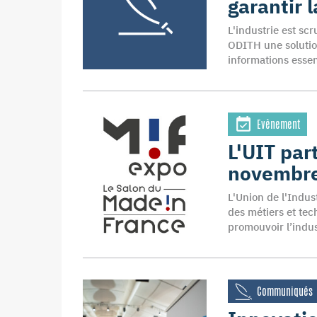
garantir l
L'industrie est sc
ODITH une solution
informations essen
Evènement
L'UIT par
novembr
L'Union de l'Indus
des métiers et tec
promouvoir l’indus
Communiqués