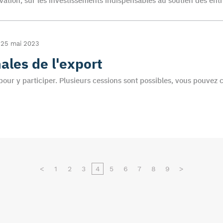
vation, sur les investissements indispensables au soutien des ent
25 mai 2023
ales de l'export
 pour y participer. Plusieurs cessions sont possibles, vous pouvez 
<
1
2
3
4
5
6
7
8
9
>