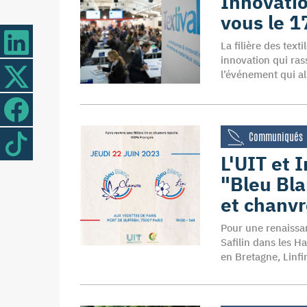
Innovatio
vous le 1
La filière des tex
innovation qui ras
l’événement qui all
Communiqués
L'UIT et 
"Bleu Bla
et chanvr
Pour une renaissanc
Safilin dans les H
en Bretagne, Linfin