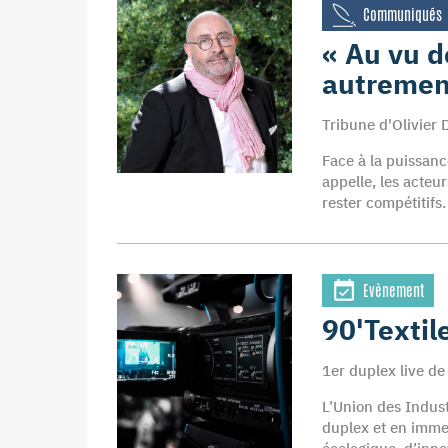
Communiqués
« Au vu d
autremen
Tribune d'Olivier D
Face à la puissanc
appelle, les acteur
rester compétitifs
Evènement
90'Textil
1er duplex live de
L’Union des Indust
duplex et en immer