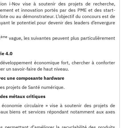
tion i-Nov vise à soutenir des projets de recherche,
ement et innovation portés par des PME et des start-
pilote ou au démonstrateur. L’objectif du concours est de
ayant le potentiel pour devenir des leaders d’envergure
ème
8
vague, les suivantes peuvent plus particulièrement
ie 4.0
e développement économique fort, chercher à conforter
uer un savoir-faire de haut niveau.
avec une composante hardware
es projets de Santé numérique.
 des métaux critiques
 économie circulaire » vise à soutenir des projets de
uveaux biens et services répondant notamment aux axes
 permettant d’améliorer la recyclabilité des produits