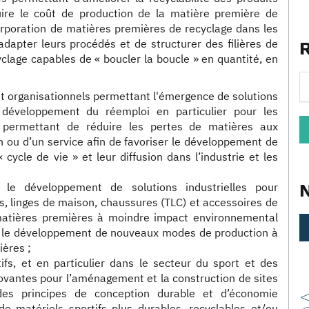
uire le coût de production de la matière première de
orporation de matières premières de recyclage dans les
’adapter leurs procédés et de structurer des filières de
lage capables de « boucler la boucle » en quantité, en
t organisationnels permettant l'émergence de solutions
 développement du réemploi en particulier pour les
 permettant de réduire les pertes de matières aux
n ou d’un service afin de favoriser le développement de
cle de vie » et leur diffusion dans l’industrie et les
e, le développement de solutions industrielles pour
es, linges de maison, chaussures (TLC) et accessoires de
matières premières à moindre impact environnemental
t le développement de nouveaux modes de production à
ières ;
fs, et en particulier dans le secteur du sport et des
novantes pour l’aménagement et la construction de sites
des principes de conception durable et d’économie
de matériels sportifs plus durables, recyclables et/ou