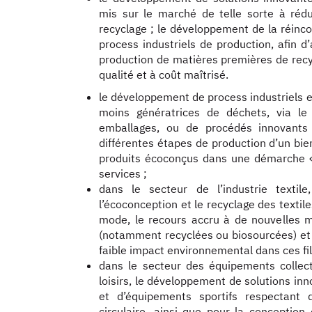
mis sur le marché de telle sorte à réd
recyclage ; le développement de la réinc
process industriels de production, afin d
production de matières premières de recyc
qualité et à coût maîtrisé.
le développement de process industriels e
moins génératrices de déchets, via le
emballages, ou de procédés innovants
différentes étapes de production d’un bie
produits écoconçus dans une démarche « cy
services ;
dans le secteur de l’industrie textil
l’écoconception et le recyclage des textil
mode, le recours accru à de nouvelles 
(notamment recyclées ou biosourcées) e
faible impact environnemental dans ces fil
dans le secteur des équipements collecti
loisirs, le développement de solutions in
et d’équipements sportifs respectant 
circulaire, ainsi que pour la conception 