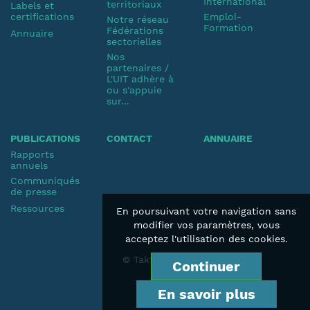
International
territoriaux
Labels et
certifications
Emploi-
Notre réseau
Formation
Fédérations
Annuaire
sectorielles
Nos
partenaires /
L'UIT adhère à
ou s'appuie
sur...
PUBLICATIONS
CONTACT
ANNUAIRE
Rapports
annuels
Communiqués
de presse
Ressources
En poursuivant votre navigation sans
modifier vos paramètres, vous
acceptez l'utilisation des cookies.
© Taktik 2019
Continuer
En savoir plus