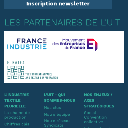
Inscription newsletter
LES PARTENAIRES DE L'UIT
L'INDUSTRIE
L'UIT - QUI
NOS ENJEUX /
TEXTILE
SOMMES-NOUS
AXES
PLURIELLE
STRATÉGIQUES
Nos élus
La chaine de
Social
Notre équipe
production
Convention
Notre réseau
collective
Chiffres clés
Syndicats