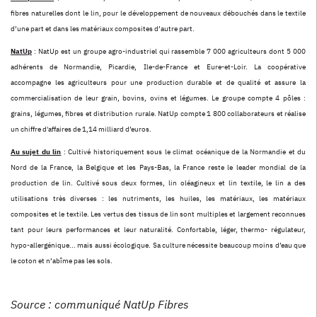
fibres naturelles dont le lin, pour le développement de nouveaux débouchés dans le textile
d’une part et dans les matériaux composites d’autre part.
NatUp
: NatUp est un groupe agro-industriel qui rassemble 7 000 agriculteurs dont 5 000
adhérents de Normandie, Picardie, Ile-de-France et Eure-et-Loir. La coopérative
accompagne les agriculteurs pour une production durable et de qualité et assure la
commercialisation de leur grain, bovins, ovins et légumes. Le groupe compte 4 pôles :
grains, légumes, fibres et distribution rurale. NatUp compte 1 800 collaborateurs et réalise
un chiffre d'affaires de 1,14 milliard d’euros.
Au sujet du lin
: Cultivé historiquement sous le climat océanique de la Normandie et du
Nord de la France, la Belgique et les Pays-Bas, la France reste le leader mondial de la
production de lin. Cultivé sous deux formes, lin oléagineux et lin textile, le lin a des
utilisations très diverses : les nutriments, les huiles, les matériaux, les matériaux
composites et le textile. Les vertus des tissus de lin sont multiples et largement reconnues
tant pour leurs performances et leur naturalité. Confortable, léger, thermo- régulateur,
hypo-allergénique... mais aussi écologique. Sa culture nécessite beaucoup moins d’eau que
le coton et n’abîme pas les sols.
Source : communiqué NatUp Fibres