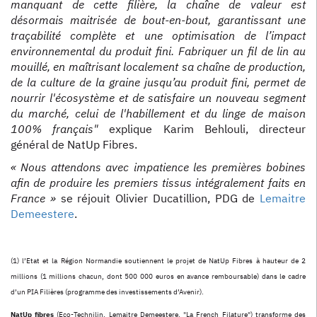
manquant de cette filière, la chaîne de valeur est
désormais maitrisée de bout-en-bout, garantissant une
traçabilité complète et une optimisation de l’impact
environnemental du produit fini. Fabriquer un fil de lin au
mouillé, en maîtrisant localement sa chaîne de production,
de la culture de la graine jusqu’au produit fini, permet de
nourrir l'écosystème et de satisfaire un nouveau segment
du marché, celui de l'habillement et du linge de maison
100% français"
explique Karim Behlouli, directeur
général de NatUp Fibres.
« Nous attendons avec impatience les premières bobines
afin de produire les premiers tissus intégralement faits en
France »
se réjouit Olivier Ducatillion, PDG de
Lemaitre
Demeestere
.
(1) l’Etat et la Région Normandie soutiennent le projet de NatUp Fibres à hauteur de 2
millions (1 millions chacun, dont 500 000 euros en avance remboursable) dans le cadre
d’un PIA Filières (programme des investissements d’Avenir).
NatUp fibres
(Eco-Technilin, Lemaitre Demeestere, "La French Filature") transforme des