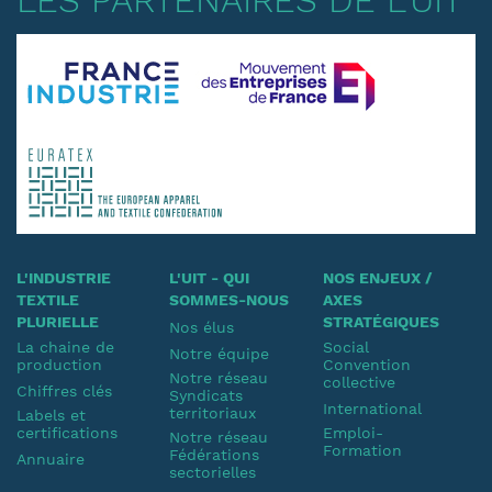
LES PARTENAIRES DE L'UIT
L'INDUSTRIE
L'UIT - QUI
NOS ENJEUX /
TEXTILE
SOMMES-NOUS
AXES
PLURIELLE
STRATÉGIQUES
Nos élus
La chaine de
Social
Notre équipe
production
Convention
Notre réseau
collective
Chiffres clés
Syndicats
International
territoriaux
Labels et
certifications
Emploi-
Notre réseau
Formation
Fédérations
Annuaire
sectorielles