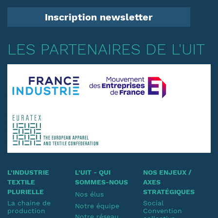
Inscription newsletter
LES PARTENAIRES DE L'UIT
L'INDUSTRIE
L'UIT - QUI
NOS ENJEUX /
TEXTILE
SOMMES-NOUS
AXES
PLURIELLE
STRATÉGIQUES
Nos élus
La chaine de
Social
Notre équipe
production
Convention
Notre réseau