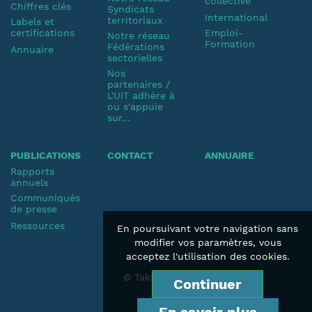
collective
Chiffres clés
Syndicats
International
territoriaux
Labels et
certifications
Emploi-
Notre réseau
Formation
Fédérations
Annuaire
sectorielles
Nos
partenaires /
L'UIT adhère à
ou s'appuie
sur...
PUBLICATIONS
CONTACT
ANNUAIRE
Rapports
annuels
Communiqués
de presse
Ressources
En poursuivant votre navigation sans
modifier vos paramètres, vous
acceptez l'utilisation des cookies.
© Taktik 2019
Continuer