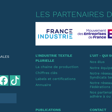
LES PARTENAIRES DE
L'INDUSTRIE TEXTILE
L'UIT - QUI
GALES
PLURIELLE
Nos élus
La chaine de production
Notre équip
Chiffres clés
Notre résea
Syndicats te
Labels et certifications
Notre résea
Annuaire
Fédérations 
Nos partenair
adhère à ou s
PUBLICATIONS
CONTACT