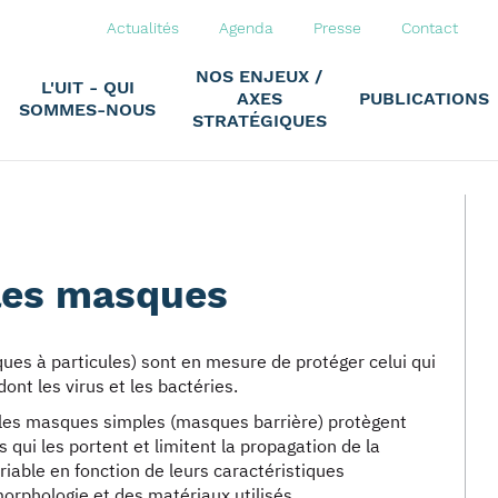
Actualités
Agenda
Presse
Contact
NOS ENJEUX /
L'UIT - QUI
AXES
PUBLICATIONS
SOMMES-NOUS
STRATÉGIQUES
les masques
ues à particules) sont en mesure de protéger celui qui
ont les virus et les bactéries.
 les masques simples (masques barrière) protègent
 qui les portent et limitent la propagation de la
riable en fonction de leurs caractéristiques
la morphologie et des matériaux utilisés.