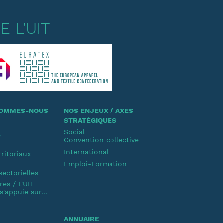
 L'UIT
 SOMMES-NOUS
NOS ENJEUX / AXES
STRATÉGIQUES
Social
e
Convention collective
u
International
rritoriaux
Emploi-Formation
u
sectorielles
es / L'UIT
'appuie sur...
ANNUAIRE