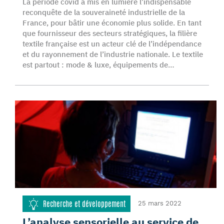
La période covid a mis en lumière l’indispensable
reconquête de la souveraineté industrielle de la
France, pour bâtir une économie plus solide. En tant
que fournisseur des secteurs stratégiques, la filière
textile française est un acteur clé de l’indépendance
et du rayonnement de l’industrie nationale. Le textile
est partout : mode & luxe, équipements de…
Recherche et développement
25 mars 2022
L’analyse sensorielle au service de