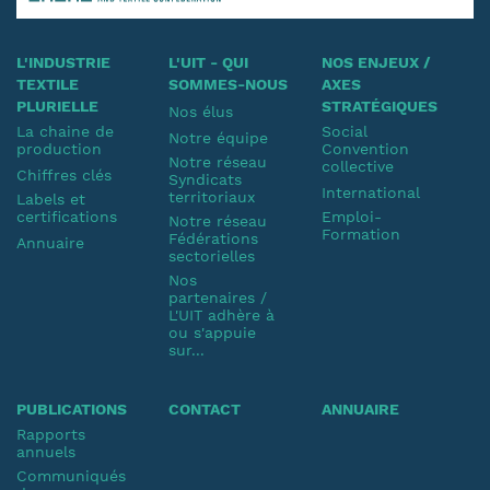
L'INDUSTRIE
L'UIT - QUI
NOS ENJEUX /
TEXTILE
SOMMES-NOUS
AXES
PLURIELLE
STRATÉGIQUES
Nos élus
La chaine de
Social
Notre équipe
production
Convention
Notre réseau
collective
Chiffres clés
Syndicats
International
territoriaux
Labels et
certifications
Emploi-
Notre réseau
Formation
Fédérations
Annuaire
sectorielles
Nos
partenaires /
L'UIT adhère à
ou s'appuie
sur...
PUBLICATIONS
CONTACT
ANNUAIRE
Rapports
annuels
Communiqués