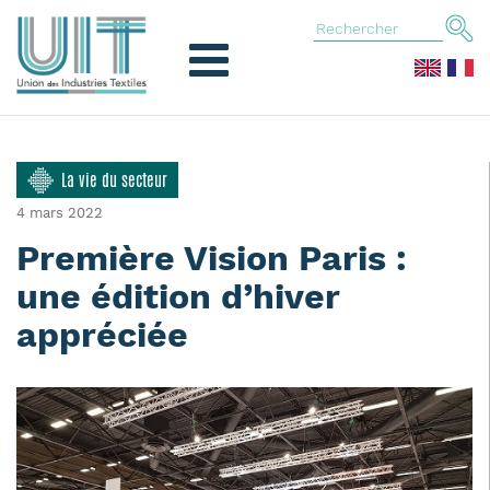
La vie du secteur
4 mars 2022
Première Vision Paris :
une édition d’hiver
appréciée