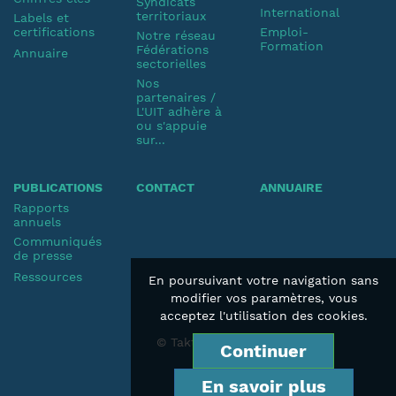
Syndicats
International
territoriaux
Labels et
certifications
Emploi-
Notre réseau
Formation
Fédérations
Annuaire
sectorielles
Nos
partenaires /
L'UIT adhère à
ou s'appuie
sur...
PUBLICATIONS
CONTACT
ANNUAIRE
Rapports
annuels
Communiqués
de presse
Ressources
En poursuivant votre navigation sans
modifier vos paramètres, vous
acceptez l'utilisation des cookies.
© Taktik 2019
Continuer
En savoir plus