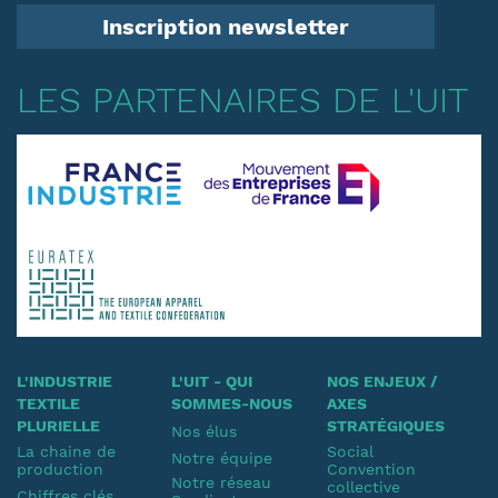
Inscription newsletter
LES PARTENAIRES DE L'UIT
L'INDUSTRIE
L'UIT - QUI
NOS ENJEUX /
TEXTILE
SOMMES-NOUS
AXES
PLURIELLE
STRATÉGIQUES
Nos élus
La chaine de
Social
Notre équipe
production
Convention
Notre réseau
collective
Chiffres clés