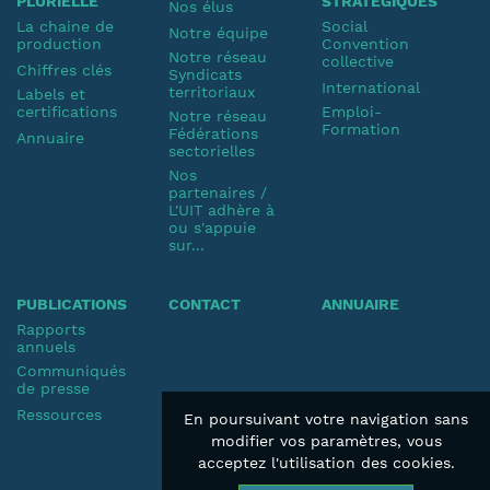
PLURIELLE
STRATÉGIQUES
Nos élus
La chaine de
Social
Notre équipe
production
Convention
Notre réseau
collective
Chiffres clés
Syndicats
International
territoriaux
Labels et
certifications
Emploi-
Notre réseau
Formation
Fédérations
Annuaire
sectorielles
Nos
partenaires /
L'UIT adhère à
ou s'appuie
sur...
PUBLICATIONS
CONTACT
ANNUAIRE
Rapports
annuels
Communiqués
de presse
Ressources
En poursuivant votre navigation sans
modifier vos paramètres, vous
acceptez l'utilisation des cookies.