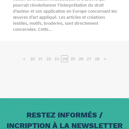
pourrait révolutionner l’interprétation du droit
d’auteur et son application en Europe concernant les
œuvres d’art appliqué. Les articles et créations
textiles, motifs, broderies, sont directement
concernées. Cette…
<
20
21
22
23
24
25
26
27
28
>
RESTEZ INFORMÉS /
INCRIPTION À LA NEWSLETTER