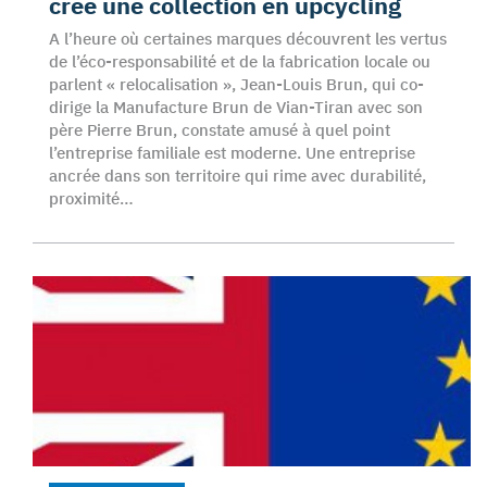
crée une collection en upcycling
A l’heure où certaines marques découvrent les vertus
de l’éco-responsabilité et de la fabrication locale ou
parlent « relocalisation », Jean-Louis Brun, qui co-
dirige la Manufacture Brun de Vian-Tiran avec son
père Pierre Brun, constate amusé à quel point
l’entreprise familiale est moderne. Une entreprise
ancrée dans son territoire qui rime avec durabilité,
proximité…