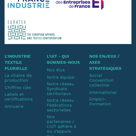
L'INDUSTRIE
L'UIT - QUI
NOS ENJEUX /
TEXTILE
SOMMES-NOUS
AXES
PLURIELLE
STRATÉGIQUES
Nos élus
La chaine de
Social
Notre équipe
production
Convention
Notre réseau
collective
Chiffres clés
Syndicats
International
territoriaux
Labels et
certifications
Emploi-
Notre réseau
Formation
Fédérations
Annuaire
sectorielles
Nos
partenaires /
L'UIT adhère à
ou s'appuie